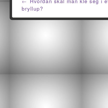
←
Hvordan skal man kle seg i e
bryllup?